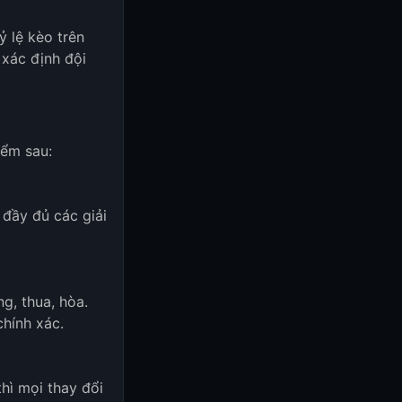
ỷ lệ kèo trên
xác định đội
iểm sau:
đầy đủ các giải
g, thua, hòa.
chính xác.
hì mọi thay đổi