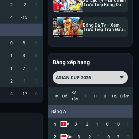
Xôi Lạc Tv – Link Xem
0
2
-2
3
Trực Tiếp Bóng Đá
Chất Lượng Cao
0
4
-15
0
Bóng Đá Tv – Xem
Trực Tiếp Trận Đấu
Và Kết Quả Nhanh
Nhất
0
0
8
9
0
1
3
6
Bảng xếp hạng
ai sẽ thắng?
Dự đoán ai sẽ thắng?
D
0
1
7
6
ASIAN CUP 2026
20:00
0
2
-1
3
9:45
Ferroviario
Al Sadd FC
Ittihad
Baye
Số
?
%
?
%
de
(YEM)
?
%
?
%
Hadramaut
?
%
Muni
?
0
4
-17
0
#
Đội
T
H
B
HS
Điểm
trận
Nampula
Bảng
A
1
3
2
1
0
10
7
Việt
Draw
Away
Home
Draw
Away
Ho
Nam
2
3
2
1
0
3
7
Singapore