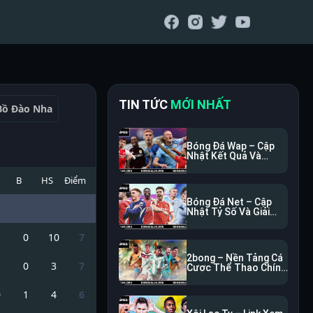
TIN TỨC
MỚI NHẤT
ồ Đào Nha
Bóng Đá Wap – Cập
0
-
1
0
-
0
Nhật Kết Quả Và
Thông Tin Nhanh
Ferroviario
Al Sadd FC
Ittihad
Bayer
Nhất
B
HS
Điểm
de
(YEM)
Hadramaut
Munic
Nampula
Bóng Đá Net – Cập
Nhật Tỷ Số Và Giải
Đấu Nhanh Nhất
1
0
10
7
2bong – Nền Tảng Cá
1
0
3
7
Cược Thể Thao Chính
Xác Và Tin Cậy
0
1
4
6