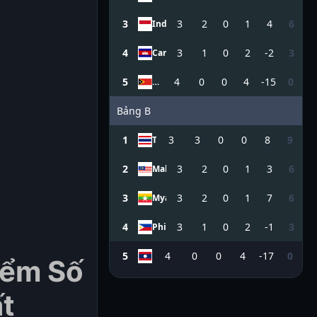
3
3
2
0
1
4
6
Indonesia
4
3
1
0
2
-2
3
Campuchia
5
4
0
0
4
-15
0
Đông
Timor
Bảng
B
1
3
3
0
0
8
9
Thái
Lan
2
3
2
0
1
3
6
Malaysia
3
3
2
0
1
7
6
Myanmar
4
3
1
0
2
-1
3
Philippines
5
4
0
0
4
-17
0
Lào
iểm Số
t