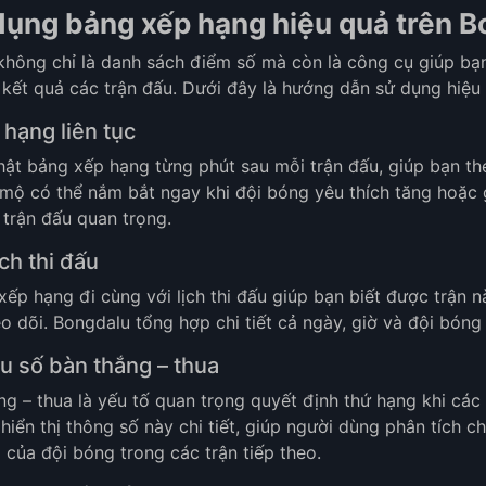
dụng bảng xếp hạng hiệu quả trên B
hông chỉ là danh sách điểm số mà còn là công cụ giúp bạn
 kết quả các trận đấu. Dưới đây là hướng dẫn sử dụng hiệu
 hạng liên tục
ật bảng xếp hạng từng phút sau mỗi trận đấu, giúp bạn th
mộ có thể nắm bắt ngay khi đội bóng yêu thích tăng hoặc 
 trận đấu quan trọng.
ịch thi đấu
xếp hạng đi cùng với lịch thi đấu giúp bạn biết được trận 
eo dõi. Bongdalu tổng hợp chi tiết cả ngày, giờ và đội bóng
ệu số bàn thắng – thua
ng – thua là yếu tố quan trọng quyết định thứ hạng khi các
hiển thị thông số này chi tiết, giúp người dùng phân tích c
 của đội bóng trong các trận tiếp theo.