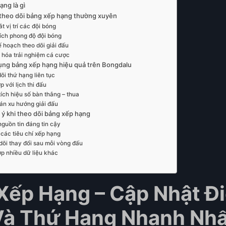
ạng là gì
i theo dõi bảng xếp hạng thường xuyên
t vị trí các đội bóng
ích phong độ đội bóng
 hoạch theo dõi giải đấu
 hóa trải nghiệm cá cược
ụng bảng xếp hạng hiệu quả trên Bongdalu
õi thứ hạng liên tục
p với lịch thi đấu
ích hiệu số bàn thắng – thua
án xu hướng giải đấu
 ý khi theo dõi bảng xếp hạng
guồn tin đáng tin cậy
các tiêu chí xếp hạng
dõi thay đổi sau mỗi vòng đấu
ợp nhiều dữ liệu khác
Xếp Hạng – Cập Nhật Đ
Và Thứ Hạng Nhanh Nhấ