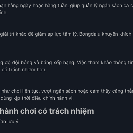
i hạn hàng ngày hoặc hàng tuần, giúp quản lý ngân sách cá 
ỉnh.
iải trí khác để giảm áp lực tâm lý. Bongdalu khuyến khích
ong độ đội bóng và bảng xếp hạng. Việc tham khảo thông tin
à có trách nhiệm hơn.
 như chơi liên tục, vượt ngân sách hoặc cảm thấy căng thẳn
ùng kịp thời điều chỉnh hành vi.
 hành chơi có trách nhiệm
ần lưu ý: