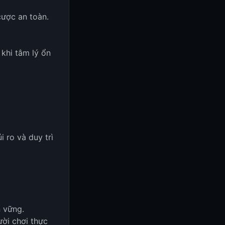
cược an toàn.
khi tâm lý ổn
 ro và duy trì
n vững.
ười chơi thực