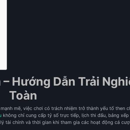
 – Hướng Dẫn Trải Ngh
Toàn
ển mạnh mẽ, việc
chơi có trách nhiệm
trở thành yếu tố then c
u
không chỉ cung cấp tỷ số trực tiếp, lịch thi đấu, bảng xếp
 tài chính và thời gian khi tham gia các hoạt động cá cượ