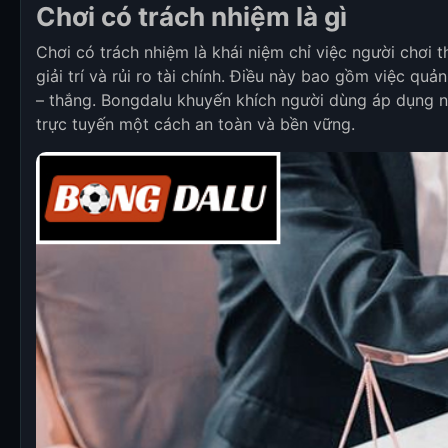
Chơi có trách nhiệm là gì
Chơi có trách nhiệm
là khái niệm chỉ việc người chơi 
giải trí và rủi ro tài chính. Điều này bao gồm việc quả
– thắng. Bongdalu khuyến khích người dùng áp dụng ng
trực tuyến một cách an toàn và bền vững.