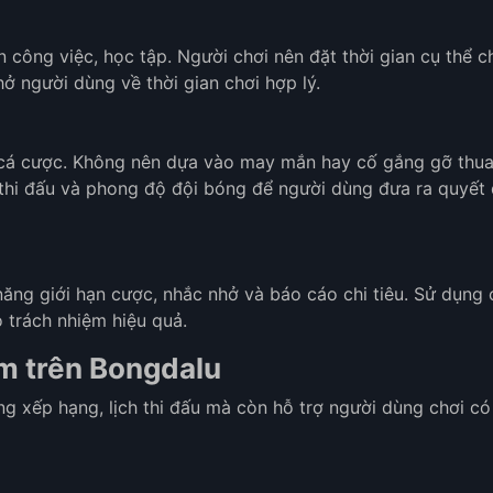
công việc, học tập. Người chơi nên đặt thời gian cụ thể c
ở người dùng về thời gian chơi hợp lý.
a cá cược. Không nên dựa vào may mắn hay cố gắng gỡ thu
ch thi đấu và phong độ đội bóng để người dùng đưa ra quyết
năng giới hạn cược, nhắc nhở và báo cáo chi tiêu. Sử dụng
ó trách nhiệm hiệu quả.
ệm trên Bongdalu
ng xếp hạng, lịch thi đấu
mà còn hỗ trợ người dùng chơi có