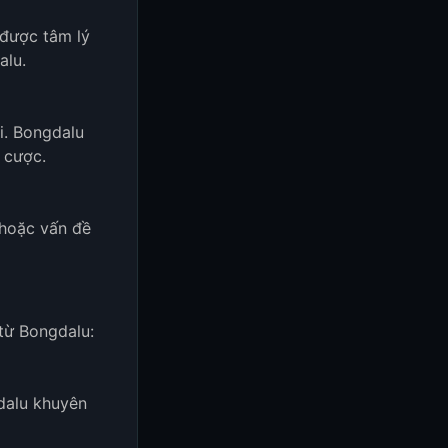
 được tâm lý
alu.
i. Bongdalu
 cược.
 hoặc vấn đề
 từ Bongdalu:
gdalu khuyên