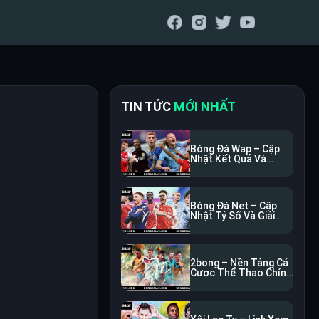
TIN TỨC
MỚI NHẤT
Bóng Đá Wap – Cập
Nhật Kết Quả Và
Thông Tin Nhanh
Nhất
Bóng Đá Net – Cập
Nhật Tỷ Số Và Giải
Đấu Nhanh Nhất
2bong – Nền Tảng Cá
Cược Thể Thao Chính
Xác Và Tin Cậy