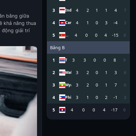
3
4
2
1
1
4
7
Indonesia
cân bằng giữa
4
4
1
0
3
-4
3
Campuchia
về khả năng thua
động giải trí
5
4
0
0
4
-15
0
Đông
Timor
Bảng
B
1
3
3
0
0
8
9
Thái
Lan
2
3
2
0
1
3
6
Malaysia
3
3
2
0
1
7
6
Myanmar
4
3
1
0
2
-1
3
Philippines
5
4
0
0
4
-17
0
Lào